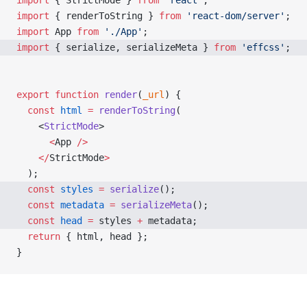
import
 { StrictMode } 
from
 'react'
;
import
 { renderToString } 
from
 'react-dom/server'
;
import
 App 
from
 './App'
;
import
 { serialize, serializeMeta } 
from
 'effcss'
;
export
 function
 render
(
_url
) {
  const
 html
 =
 renderToString
(
    <
StrictMode
>
      <
App 
/>
    </
StrictMode
>
  );
  const
 styles
 =
 serialize
();
  const
 metadata
 =
 serializeMeta
();
  const
 head
 =
 styles 
+
 metadata;
  return
 { html, head };
}