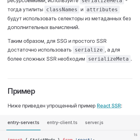
ресурсоёмкими, используйте
-
serializeMeta
тогда утилиты
и
classNames
attributes
будут использовать селекторы из метаданных без
дополнительных вычислений.
Таким образом, для SSG и простого SSR
достаточно использовать
, а для
serialize
более сложных SSR необходим
.
serializeMeta
Пример
Ниже приведен упрощенный пример
React SSR
:
entry-server.ts
entry-client.ts
server.js
ts