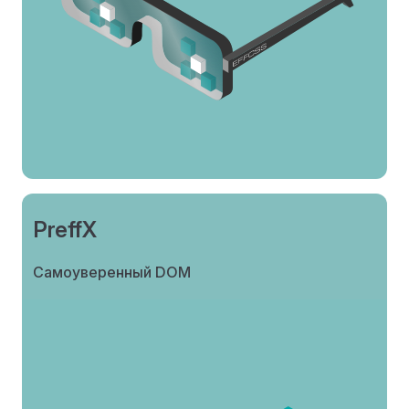
PreffX
Самоуверенный DOM