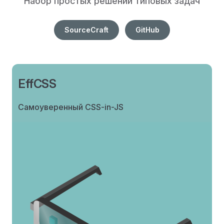
Набор простых решений типовых задач
SourceCraft
GitHub
EffCSS
Самоуверенный CSS-in-JS