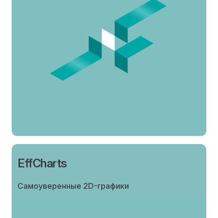
EffCharts
Самоуверенные 2D-графики