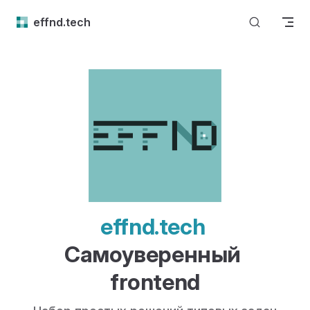
Skip to content
effnd.tech
effnd.tech 
Самоуверенный 

frontend