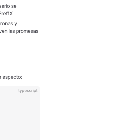
sario se
PreffX
cronas y
ven las promesas
e aspecto:
typescript