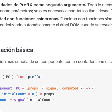
ilidades de PreffX como segundo argumento
: Todo lo nece
como parámetros; solo es necesario importar los tipos desde 
dad con funciones asíncronas
: Funciona con funciones sín
 renderizando automáticamente el árbol DOM cuando se resuel
ación básica
ión más sencilla de un componente con un contador tiene est
 { PC } 
from
 'preffx'
;
ponent
:
 PC
 =
 (
props
, { 
signal
, 
computed
 }) 
=>
 {
 
initialCount
 =
 0
 } 
=
 props;
ount
 =
 signal
(initialCount);
(