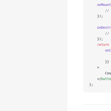
    onMount
        // 
    });
    onDestr
        // 
    });
    return
 
        onC
           
        }}
    >
        Cou
    </
butto
};