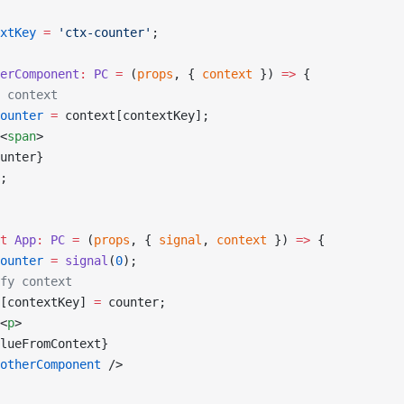
xtKey
 =
 'ctx-counter'
;
erComponent
:
 PC
 =
 (
props
, { 
context
 }) 
=>
 {
 context
ounter
 =
 context[contextKey];
<
span
>
unter}
;
t
 App
:
 PC
 =
 (
props
, { 
signal
, 
context
 }) 
=>
 {
ounter
 =
 signal
(
0
);
fy context
[contextKey] 
=
 counter;
<
p
>
lueFromContext}
otherComponent
 />