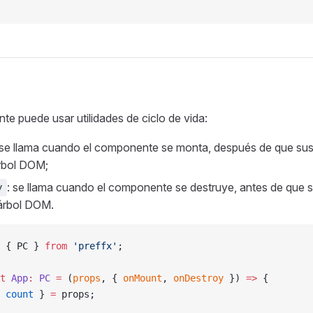
 puede usar utilidades de ciclo de vida:
 se llama cuando el componente se monta, después de que su
rbol DOM;
: se llama cuando el componente se destruye, antes de que 
y
 árbol DOM.
 { PC } 
from
 'preffx'
;
t
 App
:
 PC
 =
 (
props
, { 
onMount
, 
onDestroy
 }) 
=>
 {
 
count
 } 
=
 props;