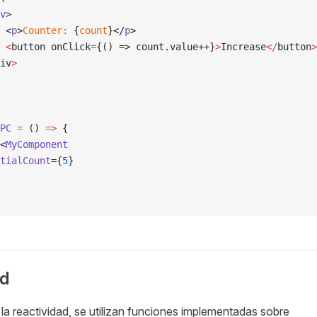
v
>
 <
p
>
Counter
:
 {
count
}</
p
>
 <
button onClick
=
{() => count.value++}
>
Increase
</
button
>
iv
>
PC
 =
 () 
=>
 {
<
MyComponent
tialCount
={
5
}
ad
 la reactividad, se utilizan funciones implementadas sobre