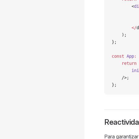
        <
di
           
           
        </
d
    );
};
const
 App
:
 
    return
 
        ini
    />;
};
Reactivid
Para garantizar