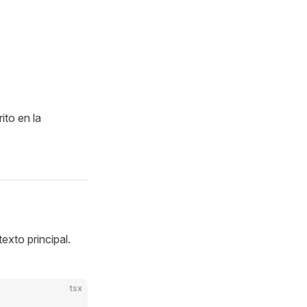
to en la
xto principal.
tsx