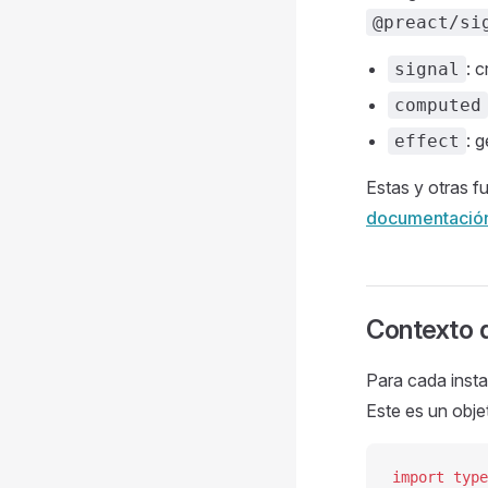
@preact/si
: 
signal
computed
: 
effect
Estas y otras 
documentación
Contexto 
Para cada insta
Este es un obje
import
 type