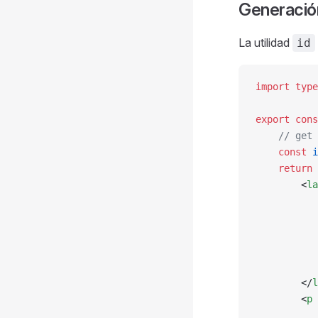
Generació
La utilidad
id
import
 type
export
 cons
    // get 
    const
 i
    return
 
        <
la
           
           
           
           
           
        </
l
        <
p
 
           