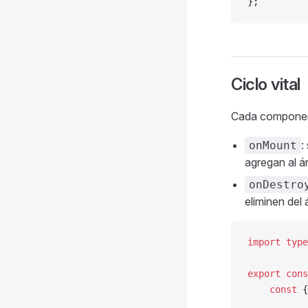
};
Ciclo vital
Cada componente
:
onMount
agregan al á
onDestro
eliminen del
import
 type
export
 cons
    const
 {