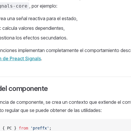
, por ejemplo:
gnals-core
crea una señal reactiva para el estado,
: calcula valores dependientes,
gestiona los efectos secundarios.
funciones implementan completamente el comportamiento descri
 de Preact Signals
.
del componente
ncia de componente, se crea un contexto que extiende el conte
to regular que se puede obtener de las utilidades:
 { PC } 
from
 'preffx'
;