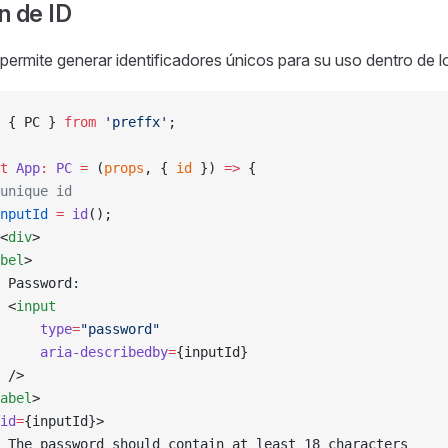
n de ID
permite generar identificadores únicos para su uso dentro de
 { PC } 
from
 'preffx'
;
t
 App
:
 PC
 =
 (
props
, { 
id
 }) 
=>
 {
unique id
nputId
 =
 id
();
<
div
>
bel
>
 Password:
 <
input
     type
=
"password"
     aria-describedby
=
{inputId}
 />
abel
>
id
=
{inputId}>
 The password should contain at least 18 characters