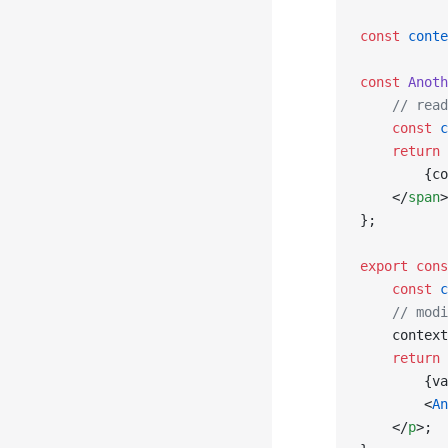
const
 conte
const
 Anoth
    // read
    const
 c
    return
 
        {co
    </
span
>
};
export
 cons
    const
 c
    // modi
    context
    return
 
        {va
        <
An
    </
p
>;