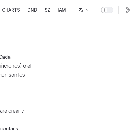
CHARTS
DND
SZ
IAM
 Cada
ncronos) o el
ión son los
para crear y
 montar y