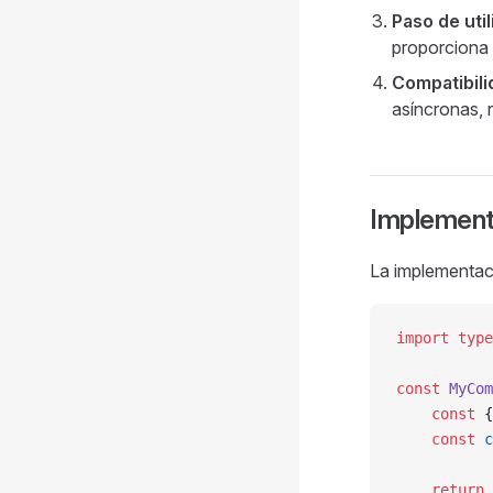
Paso de ut
proporciona 
Compatibili
asíncronas,
Implement
La implementac
import
 type
const
 MyCom
    const
 {
    const
 c
    return
 