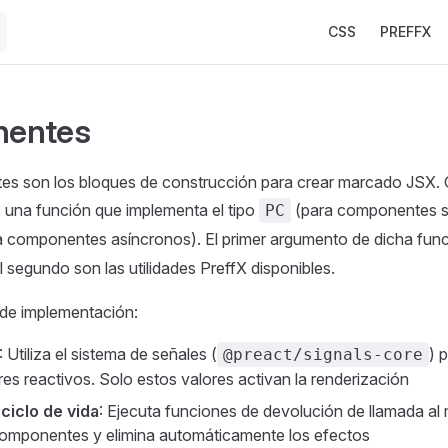
Main Navigation
CSS
PREFFX
entes
s son los bloques de construcción para crear marcado JSX.
una función que implementa el tipo
(para componentes sí
PC
 componentes asíncronos). El primer argumento de dicha func
l segundo son las utilidades PreffX disponibles.
 de implementación:
: Utiliza el sistema de señales (
) 
@preact/signals-core
res reactivos. Solo estos valores activan la renderización
ciclo de vida
: Ejecuta funciones de devolución de llamada al
omponentes y elimina automáticamente los efectos