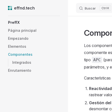
effnd.tech
Buscar
K
Skip to content
Sidebar Navigation
PreffX
Compon
Página principal
Empezando
Los componente
Elementos
componente es 
Componentes
tipo
(para
APC
Integrados
parámetros, y e
Enrutamiento
Características
Reactividad
rastrear valo
Gestión del 
desmontar c