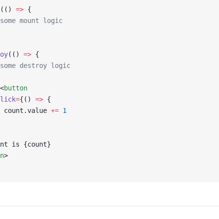
(() 
=>
 {
some mount logic
oy
(() 
=>
 {
some destroy logic
<
button
lick
=
{() 
=>
 {
 count.value 
+=
 1
nt is {count}
n
>