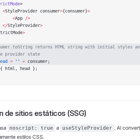
rictMode
>
 <
StyleProvider consumer
=
{consumer}
>
     <
App 
/>
 </
StyleProvider
>
trictMode
>
umer.toString returns HTML string with initial styles an
e provider state
ead
 =
 ''
 +
 consumer;
{ html, head };
 de sitios estáticos (SSG)
asa
a
. Al convert
noscript: true
useStyleProvider
amente estilos CSS.