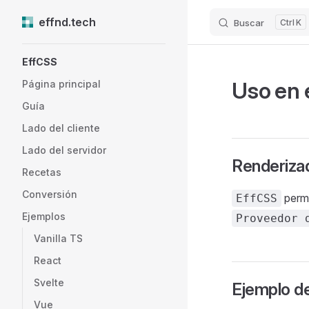
effnd.tech
Buscar
K
Skip to content
Sidebar Navigation
EffCSS
Uso en e
Página principal
Guía
Lado del cliente
Lado del servidor
Renderizad
Recetas
Conversión
permi
EffCSS
Ejemplos
Proveedor 
Vanilla TS
React
Svelte
Ejemplo d
Vue