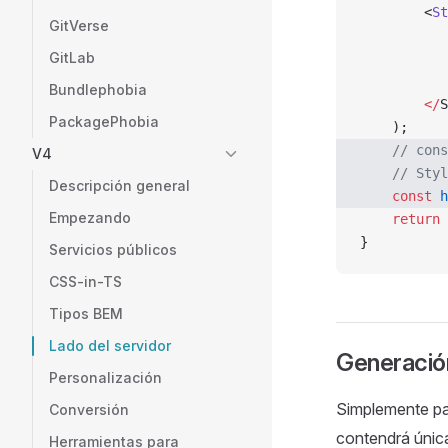
        <
St
GitVerse
           
GitLab
           
           
Bundlephobia
        </
S
PackagePhobia
    );
    // cons
V4
    // Styl
Descripción general
    const
 h
Empezando
    return
 
}
Servicios públicos
CSS-in-TS
Tipos BEM
Lado del servidor
Generación
Personalización
Simplemente p
Conversión
contendrá únic
Herramientas para