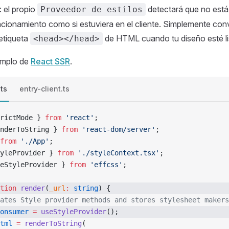
: el propio
detectará que no está
Proveedor de estilos
ncionamiento como si estuviera en el cliente. Simplemente con
 etiqueta
de HTML cuando tu diseño esté li
<head></head>
emplo de
React SSR
.
.ts
entry-client.ts
rictMode } 
from
 'react'
;
nderToString } 
from
 'react-dom/server'
;
from
 './App'
;
yleProvider } 
from
 './styleContext.tsx'
;
eStyleProvider } 
from
 'effcss'
;
tion
 render
(
_url
:
 string
) {
ates Style provider methods and stores stylesheet makers
onsumer
 =
 useStyleProvider
();
tml
 =
 renderToString
(