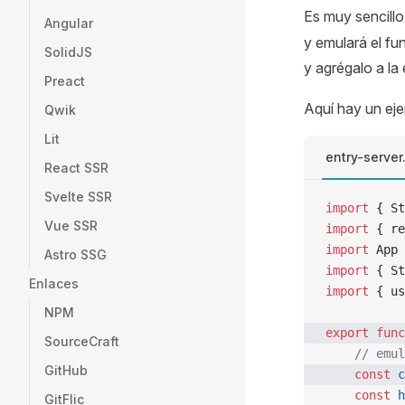
Es muy sencillo
Angular
y emulará el fu
SolidJS
y agrégalo a la
Preact
Aquí hay un ej
Qwik
Lit
entry-server
React SSR
Svelte SSR
import
 { St
Vue SSR
import
 { re
import
 App 
Astro SSG
import
 { St
Enlaces
import
 { us
NPM
export
 func
SourceCraft
    // emul
GitHub
    const
 c
    const
 h
GitFlic